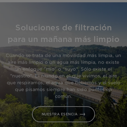
Soluciones de filtración
para un mañana más limpio
Cuando se trata de una movilidad más limpia, un
aire más limpio o un agua más limpia, no existe
un enfoque "mío" o "suyo". Sólo existe el
"nuestro". El mundo en el que vivimos, el aire
que respiramos, el agua que bebemos y el suelo
que pisamos siempre han sido puntos en
común.
NUESTRA ESENCIA