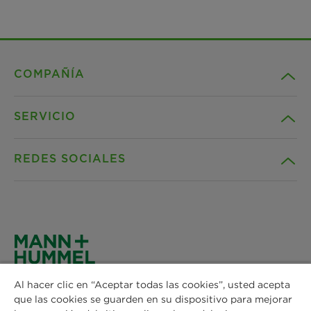
COMPAÑÍA
SERVICIO
Trabaja con nosotros
REDES SOCIALES
Sostenibilidad
Contacto
Noticias & Prensa
Descargas
Facebook
Localizaciones
Declaración de privacidad
Instagram
MANN+HUMMEL
Al hacer clic en “Aceptar todas las cookies”, usted acepta
Configuración de cookies
que las cookies se guarden en su dispositivo para mejorar
Schwieberdinger Straße 126
LinkedIn