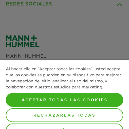
REDES SOCIALES
Sostenibilidad
Contacto
Noticias & Prensa
Descargas
Facebook
Localizaciones
Declaración de privacidad
Instagram
MANN+HUMMEL
Configuración de cookies
Schwieberdinger Straße 126
LinkedIn
Al hacer clic en “Aceptar todas las cookies”, usted acepta
71636 Ludwigsburg
Datos de empresa
que las cookies se guarden en su dispositivo para mejorar
Phone: +49 7141 98-0
la navegación del sitio, analizar el uso del mismo, y
YouTube
Fax: +49 7141 98-2545
colaborar con nuestros estudios para marketing.
Aviso legal
Contact us
ACEPTAR TODAS LAS COOKIES
RECHAZARLAS TODAS
© Copyright 2021-2026 - All content, in particular texts,
photographs and graphics are protected by copyright. All
rights, including reproduction, publication, editing and