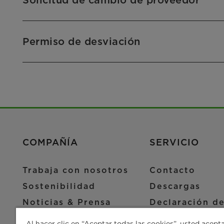
Solicitud de cambio de proveedor
Permiso de desviación
COMPAÑÍA
SERVICIO
Trabaja con nosotros
Contacto
Sostenibilidad
Descargas
Noticias & Prensa
Declaración de
Localizaciones
Configuración
Al hacer clic en “Aceptar todas las cookies”, usted acept