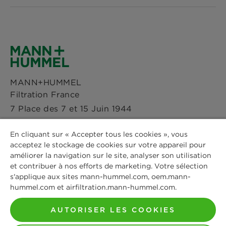
Téléchargements
Références
Facebook
Déclaration de confidentialité
Actualités & Presse
Instagram
Paramètres des cookies
MANN+HUMMEL
Sites
Filtration France
LinkedIn
Avis Juridique
7 Place des 7 et 15 Juin 1944
Immeuble Quai 53
Youtube
Mentions légales
En cliquant sur « Accepter tous les cookies », vous
4ème étage
acceptez le stockage de cookies sur votre appareil pour
53000 Laval
améliorer la navigation sur le site, analyser son utilisation
Téléphone: +33 2 44 19 99 05
et contribuer à nos efforts de marketing. Votre sélection
s'applique aux sites mann-hummel.com, oem.mann-
hummel.com et airfiltration.mann-hummel.com.
Contactez-nous
AUTORISER LES COOKIES