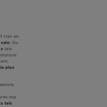
 clair en
. Du
 sain
tels
ux
olutions
tent,
ie plus
opérons
s
rmi nos
s tels