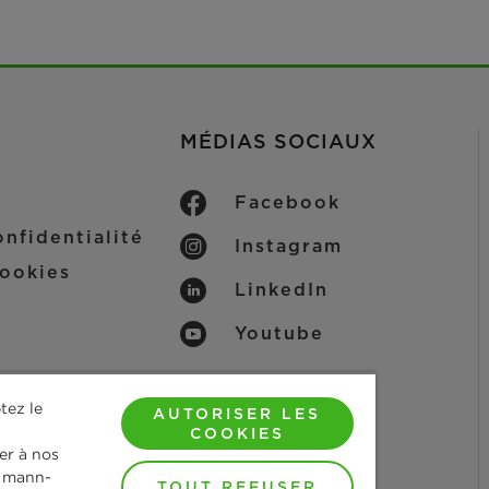
MÉDIAS SOCIAUX
Facebook
nfidentialité
Instagram
ookies
LinkedIn
Youtube
tez le
AUTORISER LES
COOKIES
uer à nos
s mann-
TOUT REFUSER