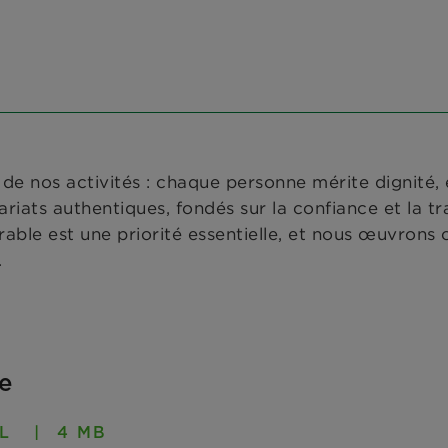
de nos activités : chaque personne mérite dignité,
ariats authentiques, fondés sur la confiance et la t
le est une priorité essentielle, et nous œuvrons co
.
te
L
4 MB