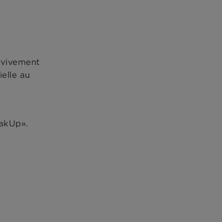
 vivement
elle au
akUp».