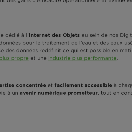
ant des gains d’efficacité opérationnelle et évalue 
e dédié à l'
au sein de nos Digit
Internet des Objets
données pour le traitement de l'eau et des eaux us
ce des données redéfinit ce qui est possible en mati
plus propre
et une
industrie plus performante
.
et
à chaq
ertise concentrée
facilement accessible
oie à un
, tout en con
avenir numérique prometteur