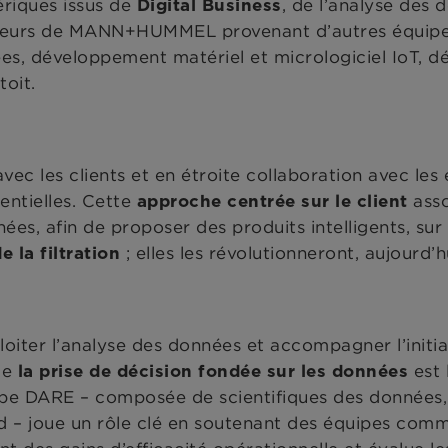
ériques issus de
, de l’analyse des
Digital Business
ateurs de MANN+HUMMEL provenant d’autres équipes 
es, développement matériel et micrologiciel IoT, 
toit.
avec les clients et en étroite collaboration avec le
entielles. Cette
asso
approche centrée sur le client
ées, afin de proposer des produits intelligents, su
; elles les révolutionneront, aujourd
e la filtration
oiter l’analyse des données et accompagner l’initi
ue
est 
la prise de décision fondée sur les données
quipe DARE – composée de scientifiques des données,
d – joue un rôle clé en soutenant des équipes comme 