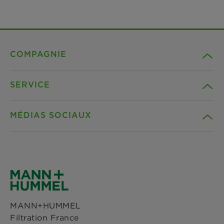
COMPAGNIE
SERVICE
Carrière
MÉDIAS SOCIAUX
Durabilité
Téléchargements
Références
Facebook
Déclaration de confidentialité
Actualités & Presse
Instagram
Paramètres des cookies
MANN+HUMMEL
Sites
Filtration France
LinkedIn