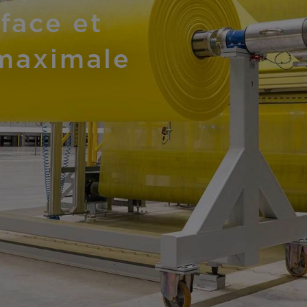
face et
maximale