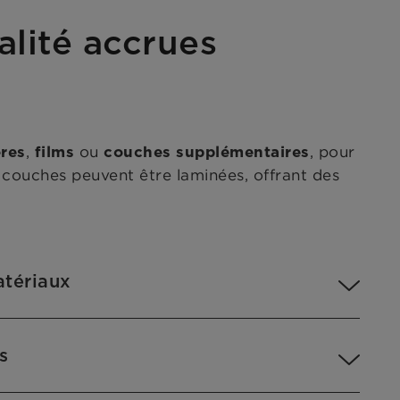
alité accrues
,
ou
, pour
ères
films
couches supplémentaires
 couches peuvent être laminées, offrant des
tériaux
s