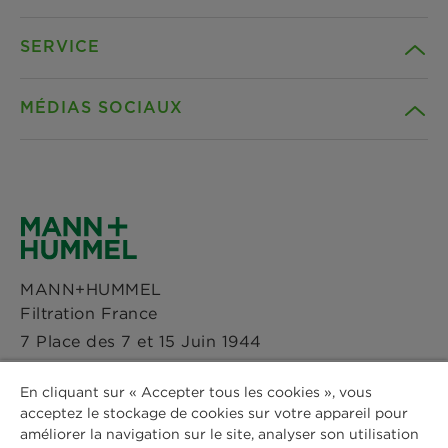
SERVICE
Carrière
MÉDIAS SOCIAUX
Durabilité
Téléchargements
Références
Facebook
Déclaration de confidentialité
Actualités & Presse
Instagram
Paramètres des cookies
MANN+HUMMEL
Sites
Filtration France
LinkedIn
Avis Juridique
7 Place des 7 et 15 Juin 1944
Immeuble Quai 53
Youtube
Mentions légales
En cliquant sur « Accepter tous les cookies », vous
4ème étage
acceptez le stockage de cookies sur votre appareil pour
53000 Laval
améliorer la navigation sur le site, analyser son utilisation