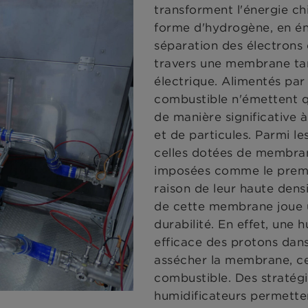
transforment l'énergie c
forme d'hydrogène, en éne
séparation des électrons 
travers une membrane tand
électrique. Alimentés par 
combustible n'émettent qu
de manière significative 
et de particules. Parmi le
celles dotées de membran
imposées comme le premie
raison de leur haute dens
de cette membrane joue u
durabilité. En effet, une 
efficace des protons dans
assécher la membrane, ce 
combustible. Des stratégi
humidificateurs permetten