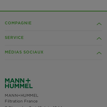
COMPAGNIE
SERVICE
Carrière
MÉDIAS SOCIAUX
Durabilité
Téléchargements
Références
Facebook
Déclaration de confidentialité
Actualités & Presse
Instagram
Paramètres des cookies
MANN+HUMMEL
Sites
Filtration France
LinkedIn
Avis Juridique