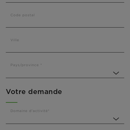
Code postal
Ville
Pays/province *
Votre demande
Domaine d’activité
*