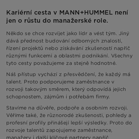
Kariérní cesta v MANN+HUMMEL není
jen o růstu do manažerské role.
Někdo se chce rozvíjet jako lídr a vést tým. Jiný
dává přednost budování odborných znalostí,
řízení projektů nebo získávání zkušeností napříč
různými funkcemi a oblastmi podnikání. Všechny
tyto cesty považujeme za stejně hodnotné.
Náš přístup vychází z přesvědčení, že každý má
talent. Proto podporujeme zaměstnance v
rozvoji takovým směrem, který odpovídá jejich
schopnostem, zájmům i potřebám firmy.
Stavíme na důvěře, podpoře a osobním rozvoji.
Věříme také, že různorodé zkušenosti, pohledy a
profesní profily přinášejí lepší výsledky. Proto do
rozvoje talentů zapojujeme zaměstnance,
manažery i další klíčové partnery napříč