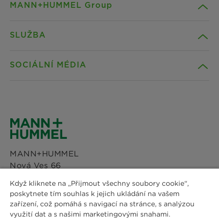
MANN+HUMMEL Group
SLUŽBA
Kariéra
SOCIÁLNÍ MÉDIA
Udržitelnost
Kontakt
Pověření
Stahování souborů (EN)
Facebook
Novinky a tisk
Prohlášení o ochraně os. údajů
Instagram
MANN+HUMMEL
Lokace
O nás
Nová Ves 66
LinkedIn
675 21 Nová Ves, Okříšky
Když kliknete na „Přijmout všechny soubory cookie“,
Nastavení souborů cookie
Telefon: +420 568 898 111
poskytnete tím souhlas k jejich ukládání na vašem
YouTube
zařízení, což pomáhá s navigací na stránce, s analýzou
Právní upozornění
Lokace
využití dat a s našimi marketingovými snahami.