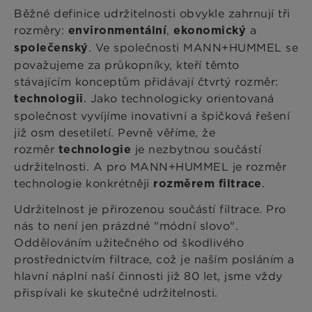
Běžné definice udržitelnosti obvykle zahrnují tři
rozměry:
,
a
environmentální
ekonomický
. Ve společnosti MANN+HUMMEL se
společenský
považujeme za průkopníky, kteří těmto
stávajícím konceptům přidávají čtvrtý rozměr:
. Jako technologicky orientovaná
technologii
společnost vyvíjíme inovativní a špičková řešení
již osm desetiletí. Pevně věříme, že
rozměr
je nezbytnou součástí
technologie
udržitelnosti. A pro MANN+HUMMEL je rozměr
technologie konkrétněji
.
rozměrem filtrace
Udržitelnost je přirozenou součástí filtrace. Pro
nás to není jen prázdné "módní slovo".
Oddělováním užitečného od škodlivého
prostřednictvím filtrace, což je naším posláním a
hlavní náplní naší činnosti již 80 let, jsme vždy
přispívali ke skutečné udržitelnosti.