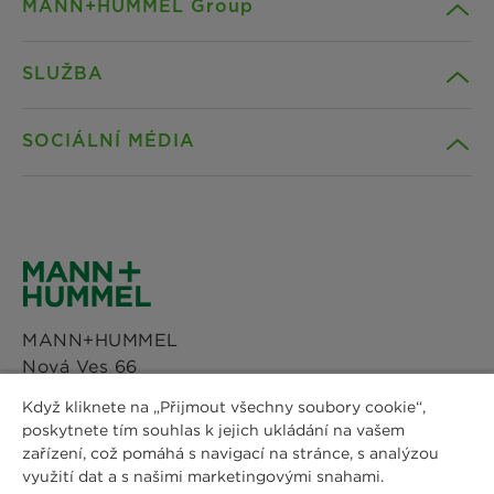
MANN+HUMMEL Group
SLUŽBA
Kariéra
SOCIÁLNÍ MÉDIA
Udržitelnost
Kontakt
Pověření
Stahování souborů (EN)
Facebook
Novinky a tisk
Prohlášení o ochraně os. údajů
Instagram
MANN+HUMMEL
Lokace
O nás
Nová Ves 66
LinkedIn
675 21 Nová Ves, Okříšky
Když kliknete na „Přijmout všechny soubory cookie“,
Nastavení souborů cookie
Telefon: +420 568 898 111
poskytnete tím souhlas k jejich ukládání na vašem
YouTube
zařízení, což pomáhá s navigací na stránce, s analýzou
Právní upozornění
Lokace
využití dat a s našimi marketingovými snahami.