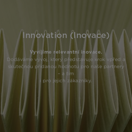
Innovation (Inovace)
Vyvíjíme relevantní inovace.
Dodáváme vývoj, který představuje krok vpřed a
skutečnou přidanou hodnotu pro naše partnery
– a tím
i pro jejich zákazníky.