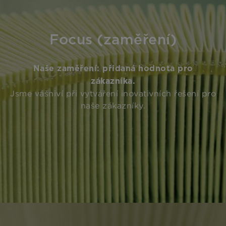
Focus (zaměření)
Naše zaměření: přidaná hodnota pro
zákazníka.
Jsme vášniví při vytváření inovativních řešení pro
naše zákazníky.