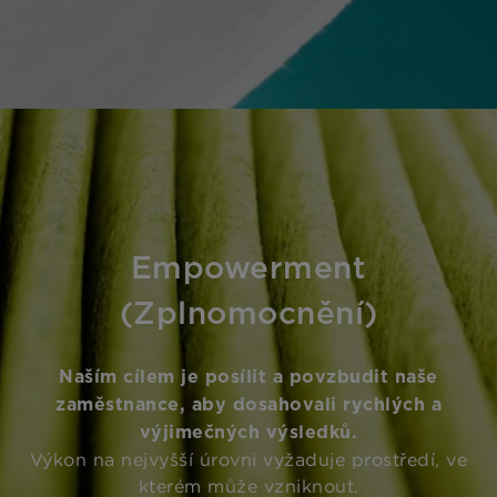
Empowerment
(Zplnomocnění)
Naším cílem je posílit a povzbudit naše
zaměstnance, aby dosahovali rychlých a
výjimečných výsledků.
Výkon na nejvyšší úrovni vyžaduje prostředí, ve
kterém může vzniknout.