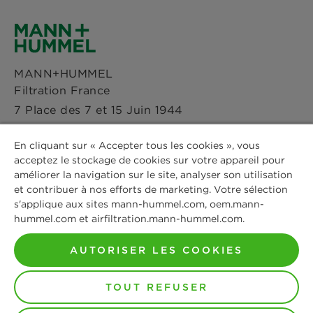
Facebook
Déclaration de confidentialité
Actualités & Presse
Instagram
Paramètres des cookies
MANN+HUMMEL
Sites
Filtration France
LinkedIn
Avis Juridique
7 Place des 7 et 15 Juin 1944
Immeuble Quai 53
Youtube
Mentions légales
En cliquant sur « Accepter tous les cookies », vous
4ème étage
acceptez le stockage de cookies sur votre appareil pour
53000 Laval
améliorer la navigation sur le site, analyser son utilisation
Téléphone: +33 2 44 19 99 05
et contribuer à nos efforts de marketing. Votre sélection
s'applique aux sites mann-hummel.com, oem.mann-
hummel.com et airfiltration.mann-hummel.com.
Contactez-nous
AUTORISER LES COOKIES
© Copyright 2021-2026 - Tous les contenus, notamment
TOUT REFUSER
les textes, photographies et éléments graphiques sont
protégés par le droit d'auteur. Tous droits, incluant la
reproduction, la publication, l'édition et la traduction,