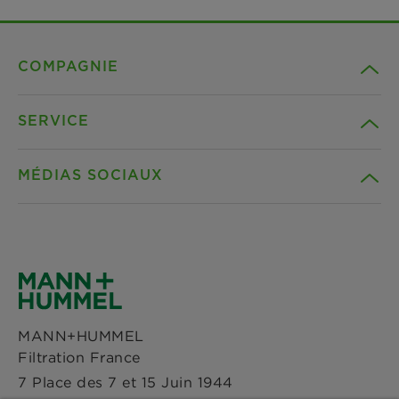
COMPAGNIE
SERVICE
Carrière
MÉDIAS SOCIAUX
Durabilité
Téléchargements
Références
Facebook
Déclaration de confidentialité
Actualités & Presse
Instagram
Paramètres des cookies
MANN+HUMMEL
Sites
Filtration France
LinkedIn
Avis Juridique
7 Place des 7 et 15 Juin 1944