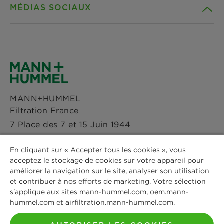
MÉDIAS SOCIAUX
Durabilité
Téléchargements
Références
Facebook
Déclaration de confidentialité
Actualités & Presse
Instagram
Paramètres des cookies
MANN+HUMMEL
Sites
Filtration France
LinkedIn
Avis Juridique
7 Place des 7 et 15 Juin 1944
Immeuble Quai 53
Youtube
Mentions légales
En cliquant sur « Accepter tous les cookies », vous
4ème étage
acceptez le stockage de cookies sur votre appareil pour
53000 Laval
améliorer la navigation sur le site, analyser son utilisation
Téléphone: +33 2 44 19 99 05
et contribuer à nos efforts de marketing. Votre sélection
s'applique aux sites mann-hummel.com, oem.mann-
hummel.com et airfiltration.mann-hummel.com.
Contactez-nous