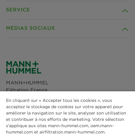
SERVICE
Carrière
MÉDIAS SOCIAUX
Durabilité
Téléchargements
Références
Facebook
Déclaration de confidentialité
Actualités & Presse
Instagram
Paramètres des cookies
MANN+HUMMEL
Sites
Filtration France
LinkedIn
Avis Juridique
7 Place des 7 et 15 Juin 1944
En cliquant sur « Accepter tous les cookies », vous
Immeuble Quai 53
acceptez le stockage de cookies sur votre appareil pour
Youtube
Mentions légales
améliorer la navigation sur le site, analyser son utilisation
4ème étage
et contribuer à nos efforts de marketing. Votre sélection
53000 Laval
s'applique aux sites mann-hummel.com, oem.mann-
Téléphone: +33 2 44 19 99 05
hummel.com et airfiltration.mann-hummel.com.