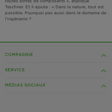
toutes sortes de composants », explique
Teschner. Et il ajoute : « Dans la nature, tout est
possible. Pourquoi pas aussi dans le domaine de
l’ingénierie ?
COMPAGNIE
SERVICE
Carrière
MÉDIAS SOCIAUX
Durabilité
Téléchargements
Références
Facebook
Déclaration de confidentialité