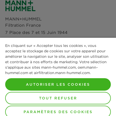
Actualités & Presse
Instagram
Paramètres des cookies
MANN+HUMMEL
Sites
Filtration France
LinkedIn
Avis Juridique
7 Place des 7 et 15 Juin 1944
Immeuble Quai 53
Youtube
Mentions légales
En cliquant sur « Accepter tous les cookies », vous
4ème étage
acceptez le stockage de cookies sur votre appareil pour
53000 Laval
améliorer la navigation sur le site, analyser son utilisation
Téléphone: +33 2 44 19 99 05
et contribuer à nos efforts de marketing. Votre sélection
s'applique aux sites mann-hummel.com, oem.mann-
hummel.com et airfiltration.mann-hummel.com.
Contactez-nous
AUTORISER LES COOKIES
© Copyright 2021-2026 - Tous les contenus, notamment
TOUT REFUSER
les textes, photographies et éléments graphiques sont
protégés par le droit d'auteur. Tous droits, incluant la
reproduction, la publication, l'édition et la traduction,
sont réservés par MANN+HUMMEL.
PARAMÈTRES DES COOKIES