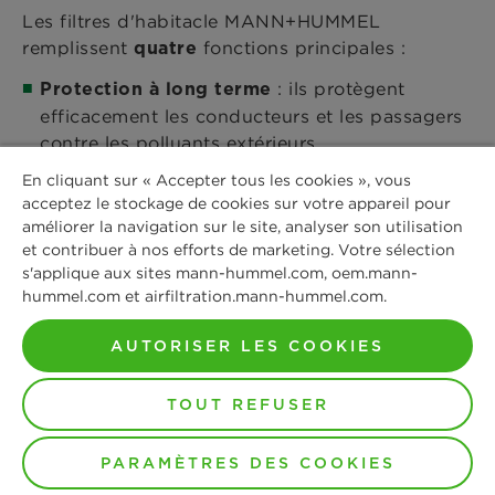
Les filtres d'habitacle MANN+HUMMEL
remplissent
fonctions principales :
quatre
: ils protègent
Protection à long terme
efficacement les conducteurs et les passagers
contre les polluants extérieurs.
En cliquant sur « Accepter tous les cookies », vous
: ils améliorent le confort
Confort et bien-être
acceptez le stockage de cookies sur votre appareil pour
intérieur grâce à un air plus frais et plus
améliorer la navigation sur le site, analyser son utilisation
propre.
et contribuer à nos efforts de marketing. Votre sélection
s'applique aux sites mann-hummel.com, oem.mann-
hummel.com et airfiltration.mann-hummel.com.
: ils augmentent la sécurité en
Sécurité accrue
améliorant la visibilité et en réduisant, voire en
AUTORISER LES COOKIES
éliminant les réactions allergiques.
TOUT REFUSER
: ils
Protection du système de climatisation
préservent la climatisation contre les
contaminations et les dépôts.
PARAMÈTRES DES COOKIES