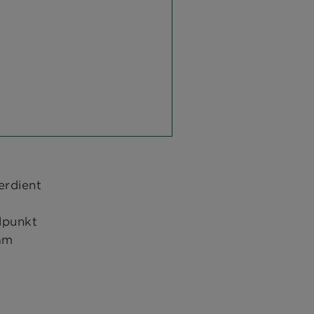
erdient
lpunkt
sam