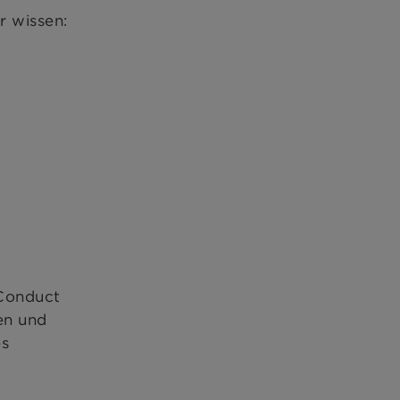
r wissen:
 Conduct
en und
es