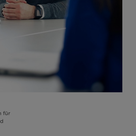
 für
nd