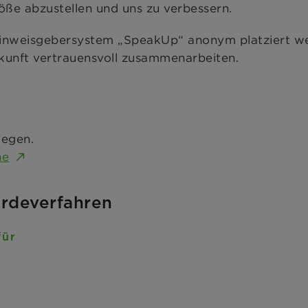
töße abzustellen und uns zu verbessern.
weisgebersystem „SpeakUp“ anonym platziert we
kunft vertrauensvoll zusammenarbeiten.
gegen.
ne
rdeverfahren
für