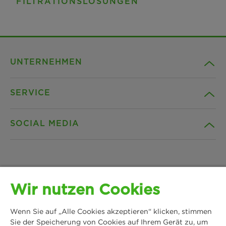
FILTRATIONSLÖSUNGEN
UNTERNEHMEN
SERVICE
Karriere
SOCIAL MEDIA
Nachhaltigkeit
Kontakt
Referenzen
Downloads
Facebook
Wir nutzen Cookies
News & Presse
Datenschutz
Instagram
Wenn Sie auf „Alle Cookies akzeptieren“ klicken, stimmen
MANN+HUMMEL
Standorte
Cookie Einstellungen
Sie der Speicherung von Cookies auf Ihrem Gerät zu, um