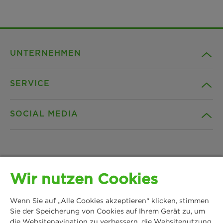
UNTERNEHMEN
SERVICE
Karriere
SOCIAL MEDIA
Nachhaltigkeit
Kontakt
Referenzen
Downloads
Facebook
Wir nutzen Cookies
News & Presse
Datenschutz
Instagram
Wenn Sie auf „Alle Cookies akzeptieren“ klicken, stimmen
MANN+HUMMEL
Standorte
Cookie Einstellungen
Sie der Speicherung von Cookies auf Ihrem Gerät zu, um
Schwieberdinger Straße 126
LinkedIn
die Websitenavigation zu verbessern, die Websitenutzung