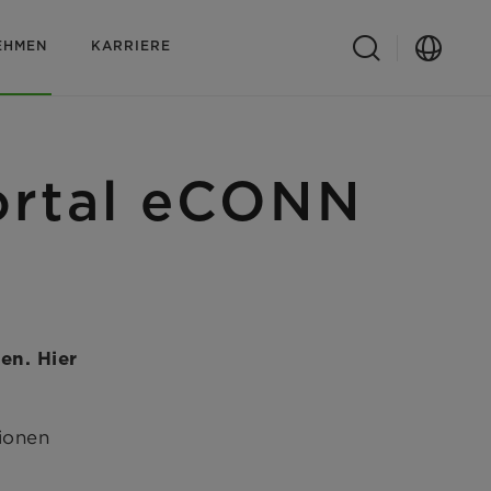
EHMEN
KARRIERE
rtal eCONN
en. Hier
tionen