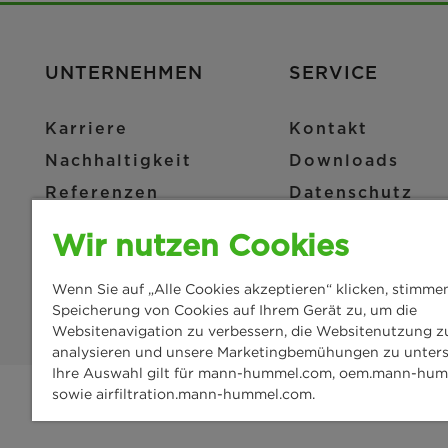
UNTERNEHMEN
SERVICE
Karriere
Kontakt
Nachhaltigkeit
Downloads
Referenzen
Datenschutz
News & Presse
Cookie Einstel
Wir nutzen Cookies
Standorte
Impressum
Rechtlicher Hin
Wenn Sie auf „Alle Cookies akzeptieren“ klicken, stimmen
Speicherung von Cookies auf Ihrem Gerät zu, um die
Websitenavigation zu verbessern, die Websitenutzung z
analysieren und unsere Marketingbemühungen zu unters
Ihre Auswahl gilt für mann-hummel.com, oem.mann-hu
© Copyright 2021-2026 – Alle Inhalte, insbesondere Texte, 
sowie airfiltration.mann-hummel.com.
Veröffentlichung, Bearbeitung und Übersetzung, bleiben