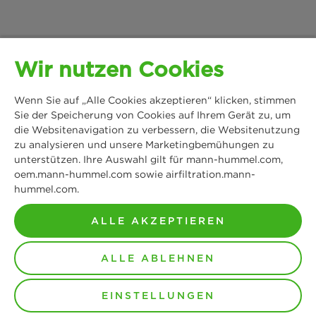
Referenzen
Downloads
Facebook
News & Presse
Datenschutz
Wir nutzen Cookies
Instagram
MANN+HUMMEL
Standorte
Cookie Einstellungen
Wenn Sie auf „Alle Cookies akzeptieren“ klicken, stimmen
Schwieberdinger Straße 126
LinkedIn
Sie der Speicherung von Cookies auf Ihrem Gerät zu, um
71636 Ludwigsburg
die Websitenavigation zu verbessern, die Websitenutzung
Impressum
zu analysieren und unsere Marketingbemühungen zu
Tel: +49 7141 98-0
YouTube
unterstützen. Ihre Auswahl gilt für mann-hummel.com,
Fax: +49 7141 98-2545
oem.mann-hummel.com sowie airfiltration.mann-
Rechtlicher Hinweis
Kontakt aufnehmen
hummel.com.
ALLE AKZEPTIEREN
© Copyright 2021-2026 – Alle Inhalte, insbesondere Texte,
Fotografien und Grafiken sind urheberrechtlich geschützt.
ALLE ABLEHNEN
Alle Rechte, einschließlich der Vervielfältigung,
Veröffentlichung, Bearbeitung und Übersetzung, bleiben
vorbehalten, MANN+HUMMEL.
EINSTELLUNGEN