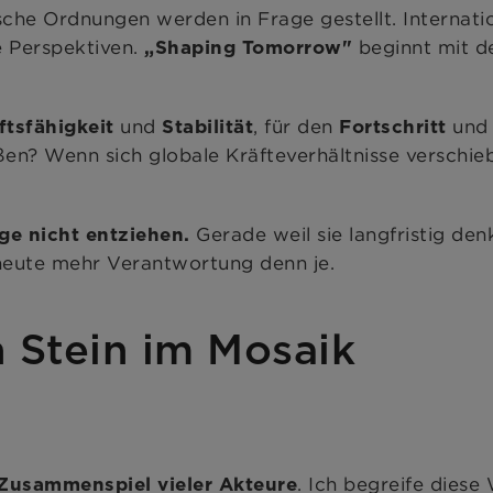
he Ordnungen werden in Frage gestellt. Internation
e Perspektiven.
beginnt mit d
„Shaping Tomorrow"
und
, für den
und
ftsfähigkeit
Stabilität
Fortschritt
en? Wenn sich globale Kräfteverhältnisse verschie
Gerade weil sie langfristig den
ge nicht entziehen.
e heute mehr Verantwortung denn je.
Stein im Mosaik
. Ich begreife diese 
Zusammenspiel vieler Akteure