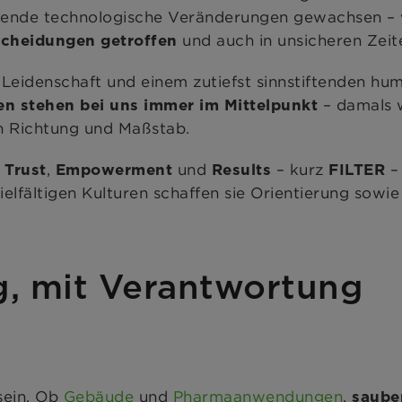
ifende technologische Veränderungen gewachsen – 
und auch in unsicheren Zei
cheidungen getroffen
 Leidenschaft und einem zutiefst sinnstiftenden h
– damals 
n stehen bei uns immer im Mittelpunkt
n Richtung und Maßstab.
,
,
und
– kurz
– 
Trust
Empowerment
Results
FILTER
ielfältigen Kulturen schaffen sie Orientierung sowie
g, mit Verantwortung
 sein. Ob
Gebäude
und
Pharmaanwendungen
,
saube