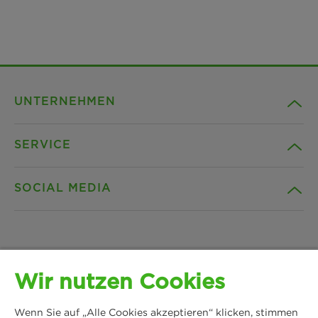
UNTERNEHMEN
SERVICE
Karriere
SOCIAL MEDIA
Nachhaltigkeit
Kontakt
Referenzen
Downloads
Facebook
Wir nutzen Cookies
News & Presse
Datenschutz
Instagram
Wenn Sie auf „Alle Cookies akzeptieren“ klicken, stimmen
MANN+HUMMEL
Standorte