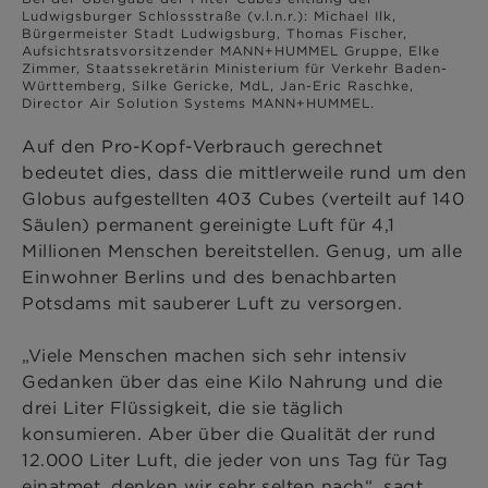
Ludwigsburger Schlossstraße (v.l.n.r.): Michael Ilk,
Bürgermeister Stadt Ludwigsburg, Thomas Fischer,
Aufsichtsratsvorsitzender MANN+HUMMEL Gruppe, Elke
Zimmer, Staatssekretärin Ministerium für Verkehr Baden-
Württemberg, Silke Gericke, MdL, Jan-Eric Raschke,
Director Air Solution Systems MANN+HUMMEL.
Auf den Pro-Kopf-Verbrauch gerechnet
bedeutet dies, dass die mittlerweile rund um den
Globus aufgestellten 403 Cubes (verteilt auf 140
Säulen) permanent gereinigte Luft für 4,1
Millionen Menschen bereitstellen. Genug, um alle
Einwohner Berlins und des benachbarten
Potsdams mit sauberer Luft zu versorgen.
„Viele Menschen machen sich sehr intensiv
Gedanken über das eine Kilo Nahrung und die
drei Liter Flüssigkeit, die sie täglich
konsumieren. Aber über die Qualität der rund
12.000 Liter Luft, die jeder von uns Tag für Tag
einatmet, denken wir sehr selten nach“, sagt