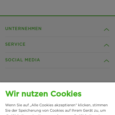
UNTERNEHMEN
SERVICE
Karriere
SOCIAL MEDIA
Nachhaltigkeit
Kontakt
Referenzen
Downloads
Facebook
Wir nutzen Cookies
News & Presse
Datenschutz
Instagram
Wenn Sie auf „Alle Cookies akzeptieren“ klicken, stimmen
MANN+HUMMEL
Standorte
Cookie Einstellungen
Sie der Speicherung von Cookies auf Ihrem Gerät zu, um
Schwieberdinger Straße 126
LinkedIn