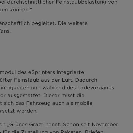
ei durchschnittlicher Feinstaubbelastung von
den können.“
schaftlich begleitet. Die weitere
Vans.
modul des eSprinters integrierte
üfter Feinstaub aus der Luft. Dadurch
chwindigkeiten und während des Ladevorgangs
r ausgestattet. Dieser misst die
st sich das Fahrzeug auch als mobile
rsetzt werden.
sich „Grünes Graz“ nennt. Schon seit November
 für die Zustellung von Paketen, Briefen,