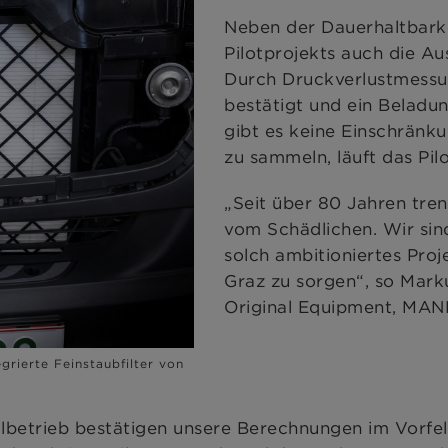
Neben der Dauerhaltbark
Pilotprojekts auch die Au
Durch Druckverlustmessun
bestätigt und ein Beladun
gibt es keine Einschränk
zu sammeln, läuft das Pil
„Seit über 80 Jahren tr
vom Schädlichen. Wir sin
solch ambitioniertes Proj
Graz zu sorgen“, so Mark
Original Equipment, M
grierte Feinstaubfilter von
betrieb bestätigen unsere Berechnungen im Vorfeld