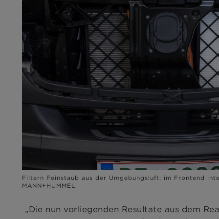
Filtern Feinstaub aus der Umgebungsluft: im Frontend inte
MANN+HUMMEL.
„Die nun vorliegenden Resultate aus dem Real