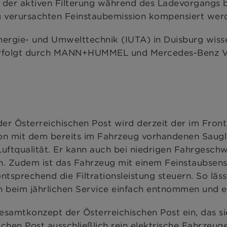
 der aktiven Filterung während des Ladevorgangs b
g verursachten Feinstaubemission kompensiert wer
ergie- und Umwelttechnik (IUTA) in Duisburg wissen
t erfolgt durch MANN+HUMMEL und Mercedes-Benz 
er Österreichischen Post wird derzeit der im Front
ation mit dem bereits im Fahrzeug vorhandenen Saugl
e Luftqualität. Er kann auch bei niedrigen Fahrges
n. Zudem ist das Fahrzeug mit einem Feinstaubsenso
ntsprechend die Filtrationsleistung steuern. So läs
n beim jährlichen Service einfach entnommen und e
e Gesamtkonzept der Österreichischen Post ein, das 
schen Post ausschließlich rein elektrische Fahrzeuge