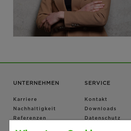
UNTERNEHMEN
SERVICE
Karriere
Kontakt
Nachhaltigkeit
Downloads
Referenzen
Datenschutz
News & Presse
Cookie Einstel