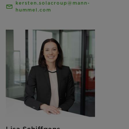
kersten.solacroup@mann-
hummel.com