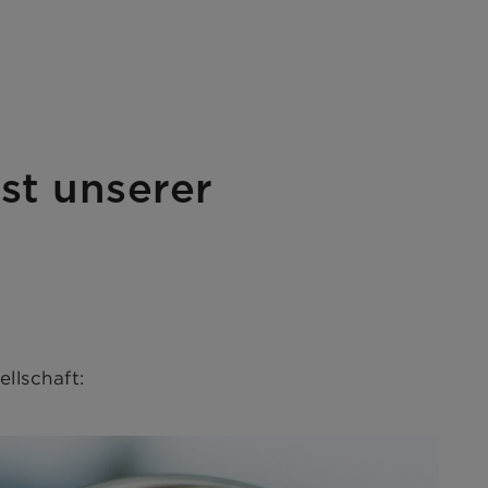
urch den
und damit
Klimawandel
t die Wasserknappheit durch den
st unserer
ellschaft: