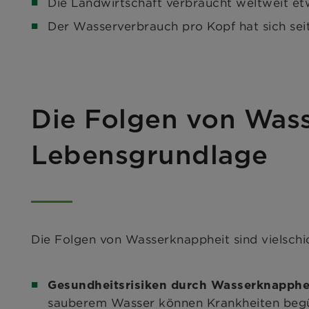
Während diese Zahlen den bereits existenten
einhergehende extreme Wetterereignisse und D
und
ökonomischen
physischen Wasserverbr
Die Landwirtschaft verbraucht weltweit e
Der Wasserverbrauch pro Kopf hat sich sei
Die Folgen von Wass
Lebensgrundlage
Die Folgen von Wasserknappheit sind vielschi