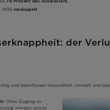
 Wassermangel verdeutlichen, wird Wasserstress d
ürreperioden noch verschärft. Gleichzeitig steig
:
auch
twa
.
70 Prozent des Süßwassers
t 1930
.
verdoppelt
erknappheit: der Verlu
chtig und beeinflussen Gesundheit, Umwelt und Ges