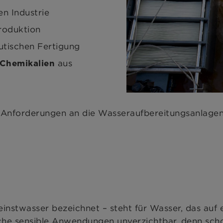
en Industrie
Produktion
tischen Fertigung
aus
 Chemikalien
he Anforderungen an die Wasseraufbereitungsanlagen
nstwasser bezeichnet – steht für Wasser, das auf 
iche sensible Anwendungen unverzichtbar, denn scho